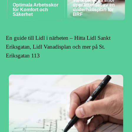
Tänk på detta inför
Optimala Arbetsskor
upprättandet av en
för Komfort och
underhållsplan för
Säkerhet
BRF
En guide till Lidl i närheten – Hitta Lidl Sankt
Eriksgatan, Lidl Vanadisplan och mer på St.
Eriksgatan 113