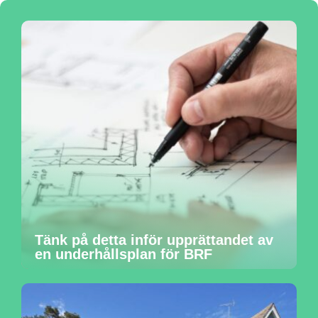
Tänk på detta inför upprättandet av
en underhållsplan för BRF