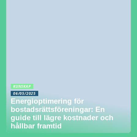
KUNSKAP
06/05/2025
Energioptimering för
bostadsrättsföreningar: En
guide till lägre kostnader och
hållbar framtid