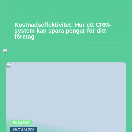
Kostnadseffektivitet: Hur ett CRM-
system kan spara pengar för ditt
företag
KUNSKAP
26/12/2025