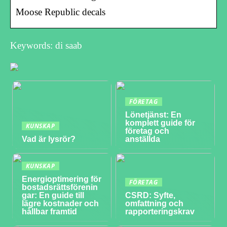
Moose Republic decals
Keywords: di saab
FÖRETAG
Lönetjänst: En
komplett guide för
KUNSKAP
företag och
Vad är lysrör?
anställda
KUNSKAP
Energioptimering för
FÖRETAG
bostadsrättsförenin
gar: En guide till
CSRD: Syfte,
lägre kostnader och
omfattning och
hållbar framtid
rapporteringskrav