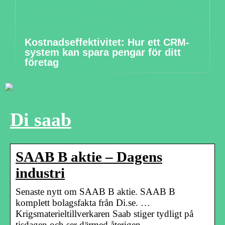
Kostnadseffektivitet: Hur ett CRM-
system kan spara pengar för ditt
företag
Di saab
SAAB B aktie – Dagens
industri
Senaste nytt om SAAB B aktie. SAAB B
komplett bolagsfakta från Di.se. …
Krigsmaterieltillverkaren Saab stiger tydligt på
tisdagen och ser därmed återigen …