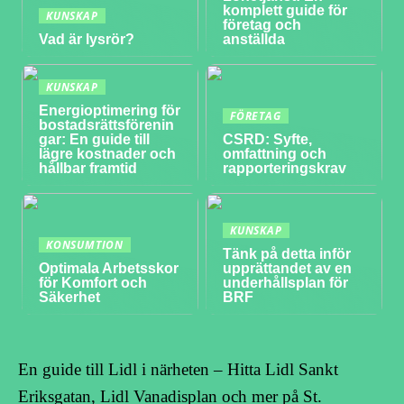
komplett guide för
KUNSKAP
företag och
Vad är lysrör?
anställda
KUNSKAP
Energioptimering för
FÖRETAG
bostadsrättsförenin
gar: En guide till
CSRD: Syfte,
lägre kostnader och
omfattning och
hållbar framtid
rapporteringskrav
KUNSKAP
KONSUMTION
Tänk på detta inför
Optimala Arbetsskor
upprättandet av en
för Komfort och
underhållsplan för
Säkerhet
BRF
En guide till Lidl i närheten – Hitta Lidl Sankt
Eriksgatan, Lidl Vanadisplan och mer på St.