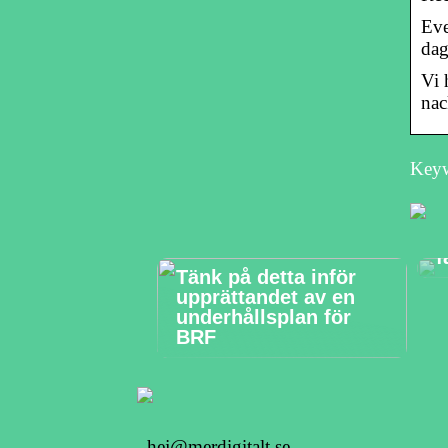
Eve
dag
Vi 
nac
Keyw
F
a
f
Tänk på detta inför
upprättandet av en
underhållsplan för
BRF
hej@merdigitalt.se