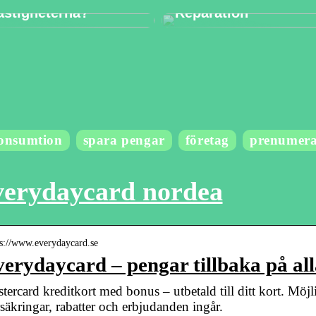
astigheterna?
Reparation
onsumtion
spara pengar
företag
prenumera
erydaycard nordea
 s://www.everydaycard.se
erydaycard – pengar tillbaka på all
tercard kreditkort med bonus – utbetald till ditt kort. Möjli
säkringar, rabatter och erbjudanden ingår.