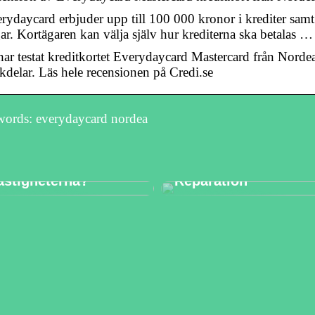
rydaycard erbjuder upp till 100 000 kronor i krediter samt 
ar. Kortägaren kan välja själv hur krediterna ska betalas …
har testat kreditkortet Everydaycard Mastercard från Nordea 
kdelar. Läs hele recensionen på Credi.se
ords: everydaycard nordea
Bilglas: Allt du
underar du på nytt
Behöver Veta om
vlopp till
Underhåll och
astigheterna?
Reparation