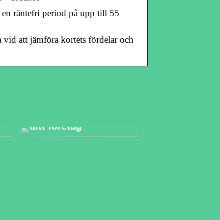
en räntefri period på upp till 55
vid att jämföra kortets fördelar och
Kostnadseffektivitet:
Hur ett CRM-system
kan spara pengar för
ditt företag