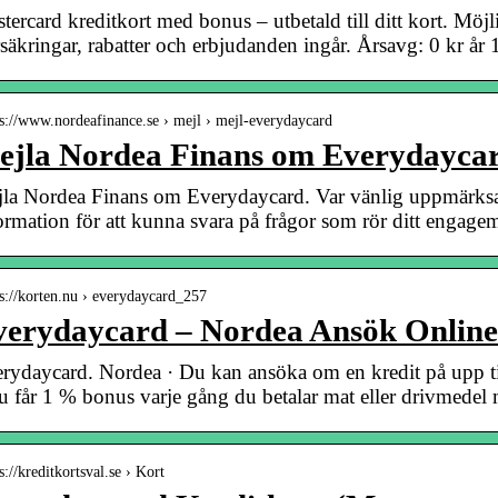
tercard kreditkort med bonus – utbetald till ditt kort. Möjli
säkringar, rabatter och erbjudanden ingår. Årsavg: 0 kr år 
 s://www.nordeafinance.se › mejl › mejl-everydaycard
ejla Nordea Finans om Everydayca
la Nordea Finans om Everydaycard. Var vänlig uppmärksa
ormation för att kunna svara på frågor som rör ditt enga
 s://korten.nu › everydaycard_257
verydaycard – Nordea Ansök Online
rydaycard. Nordea · Du kan ansöka om en kredit på upp til
u får 1 % bonus varje gång du betalar mat eller drivmede
s://kreditkortsval.se › Kort