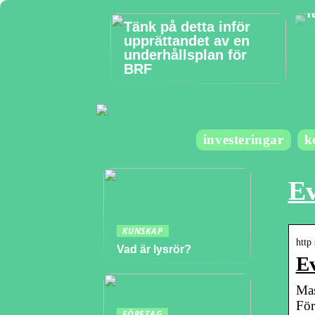
f
Tänk på detta inför
upprättandet av en
underhållsplan för
BRF
investeringar
k
Ev
KUNSKAP
http
Vad är lysrör?
Ev
Mas
För
FÖRETAG