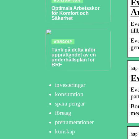
E
KONSUMTION
Optimala Arbetsskor
A
för Komfort och
Säkerhet
Eve
til
Eve
KUNSKAP
gen
Tänk på detta inför
upprättandet av en
underhållsplan för
BRF
http
Ev
investeringar
Eve
konsumtion
par
spara pengar
Bon
företag
med
prenumerationer
kunskap
http