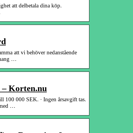
ghet att delbetala dina köp.
1
rd
mma att vi behöver nedanstående
gemang …
 – Korten.nu
l 100 000 SEK. · Ingen årsavgift tas.
l med …