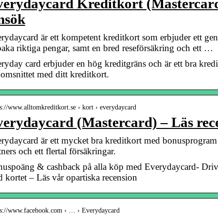
verydaycard Kreditkort (Mastercar
nsök
rydaycard är ett kompetent kreditkort som erbjuder ett ge
lbaka riktiga pengar, samt en bred reseförsäkring och ett …
ryday card erbjuder en hög kreditgräns och är ett bra kredi
omsnittet med ditt kreditkort.
 s://www.alltomkreditkort.se › kort › everydaycard
erydaycard (Mastercard) – Läs rec
rydaycard är ett mycket bra kreditkort med bonusprogram 
tners och ett flertal försäkringar.
uspoäng & cashback på alla köp med Everydaycard- Drivm
 kortet – Läs vår opartiska recension
 s://www.facebook.com › … › Everydaycard