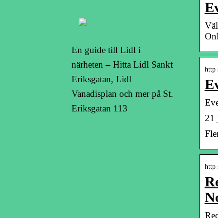
Ev
Väl
Onl
En guide till Lidl i
närheten – Hitta Lidl Sankt
http 
Eriksgatan, Lidl
Ev
Vanadisplan och mer på St.
Eve
Eriksgatan 113
21 
Fle
http
Re
N
Rec