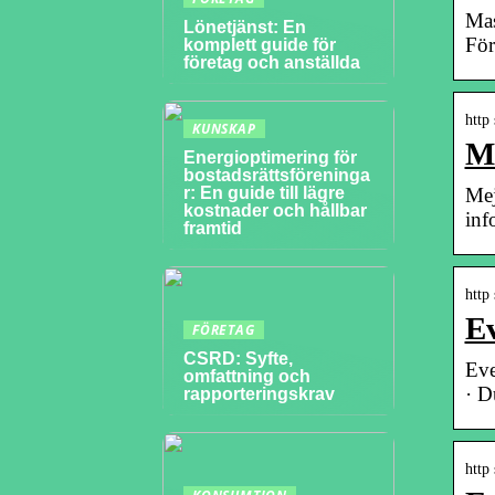
Mas
Lönetjänst: En
För
komplett guide för
företag och anställda
http
KUNSKAP
M
Energioptimering för
bostadsrättsföreninga
Mej
r: En guide till lägre
kostnader och hållbar
inf
framtid
http
E
FÖRETAG
CSRD: Syfte,
Eve
omfattning och
· D
rapporteringskrav
http 