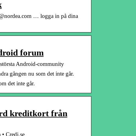
k
@nordea.com … logga in på dina
droid forum
 största Android-community
dra gången nu som det inte går.
m det inte går.
d kreditkort från
 • Credi.se