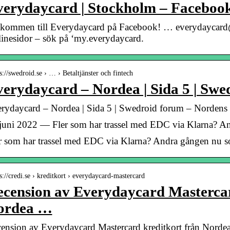
erydaycard | Stockholm – Faceboo
kommen till Everydaycard på Facebook! … everydaycard
inesidor – sök på ‘my.everydaycard.
s://swedroid.se › … › Betaltjänster och fintech
erydaycard – Nordea | Sida 5 | Swe
rydaycard – Nordea | Sida 5 | Swedroid forum – Nordens
juni 2022 — Fler som har trassel med EDC via Klarna? An
r som har trassel med EDC via Klarna? Andra gången nu so
 s://credi.se › kreditkort › everydaycard-mastercard
cension av Everydaycard Mastercar
ordea …
ension av Everydaycard Mastercard kreditkort från Nordea