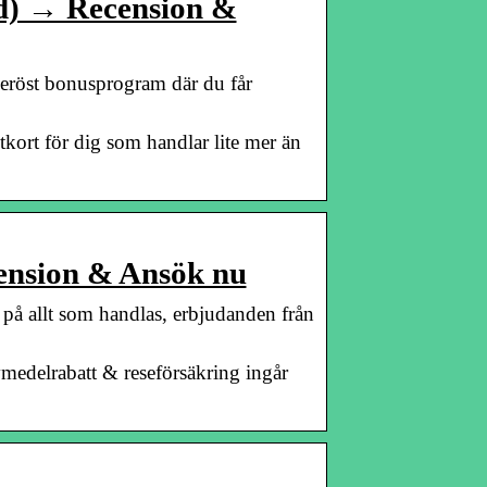
d) → Recension &
neröst bonusprogram där du får
tkort för dig som handlar lite mer än
ension & Ansök nu
på allt som handlas, erbjudanden från
edelrabatt & reseförsäkring ingår