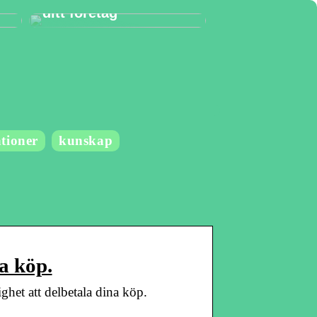
ditt företag
tioner
kunskap
a köp.
ghet att delbetala dina köp.