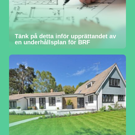
Tänk på detta inför upprättandet av
en underhållsplan för BRF