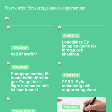
Keywords: försäkringskassan departement
FÖRETAG
Lönetjänst: En
komplett guide för
KUNSKAP
företag och
Vad är lysrör?
anställda
KUNSKAP
Energioptimering för
FÖRETAG
bostadsrättsförenin
gar: En guide till
CSRD: Syfte,
lägre kostnader och
omfattning och
hållbar framtid
rapporteringskrav
KUNSKAP
KONSUMTION