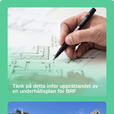
Tänk på detta inför upprättandet av
en underhållsplan för BRF