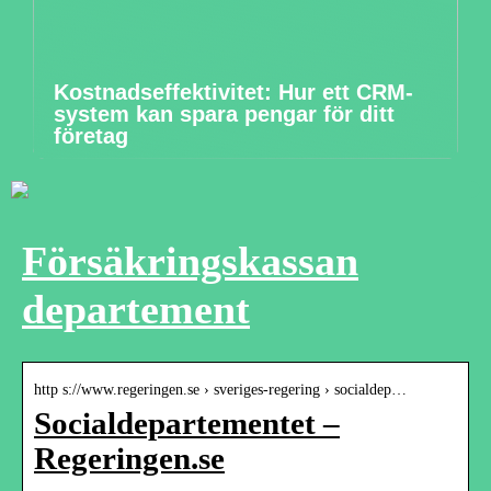
Kostnadseffektivitet: Hur ett CRM-
system kan spara pengar för ditt
företag
Försäkringskassan
departement
http s://www.regeringen.se › sveriges-regering › socialdep…
Socialdepartementet –
Regeringen.se