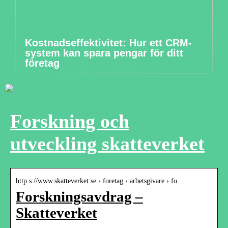
Kostnadseffektivitet: Hur ett CRM-
system kan spara pengar för ditt
företag
Forskning och
utveckling skatteverket
http s://www.skatteverket.se › foretag › arbetsgivare › fo…
Forskningsavdrag –
Skatteverket