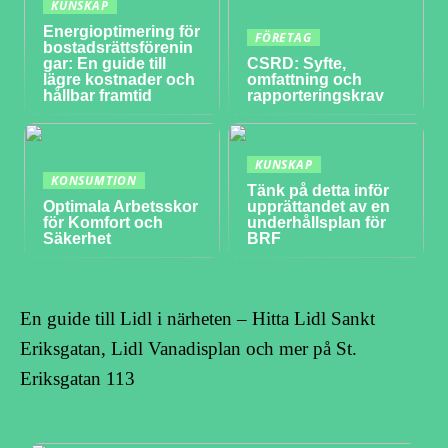
KUNSKAP
Energioptimering för
FÖRETAG
bostadsrättsförenin
gar: En guide till
CSRD: Syfte,
lägre kostnader och
omfattning och
hållbar framtid
rapporteringskrav
KUNSKAP
KONSUMTION
Tänk på detta inför
Optimala Arbetsskor
upprättandet av en
för Komfort och
underhållsplan för
Säkerhet
BRF
En guide till Lidl i närheten – Hitta Lidl Sankt
Eriksgatan, Lidl Vanadisplan och mer på St.
Eriksgatan 113