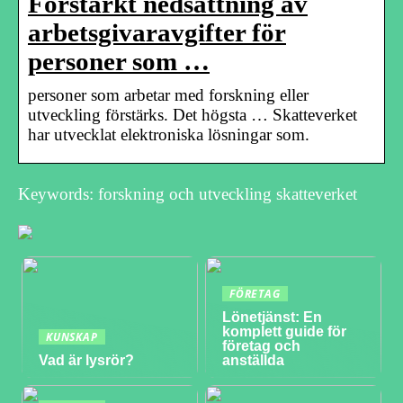
Förstärkt nedsättning av
arbetsgivaravgifter för
personer som …
personer som arbetar med forskning eller
utveckling förstärks. Det högsta … Skatteverket
har utvecklat elektroniska lösningar som.
Keywords: forskning och utveckling skatteverket
FÖRETAG
Lönetjänst: En
komplett guide för
KUNSKAP
företag och
Vad är lysrör?
anställda