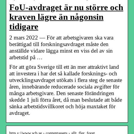
FoU-avdraget är nu större och
kraven lägre än någonsin
tidigare
2 mars 2022 — För att arbetsgivaren ska vara
berättigad till forskningsavdraget måste den
anställde vidare lägga minst en viss del av sin
arbetstid på …
För att göra Sverige till ett än mer attraktivt land
att investera i har det så kallade forsknings- och
utvecklingsavdraget utökats i flera steg de senaste
åren, innebärande reducerade sociala avgifter för
många arbetsgivare. Den senaste förändringen
skedde 1 juli förra året, då man beslutade att både
sänka arbetstidsvillkoret och höja maxtaket för
avdraget.
http s://www.scb.se › contentassets › allt_fler_foret…