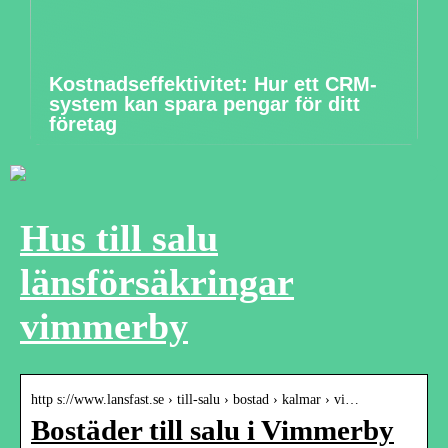
Kostnadseffektivitet: Hur ett CRM-
system kan spara pengar för ditt
företag
Hus till salu
länsförsäkringar
vimmerby
http s://www.lansfast.se › till-salu › bostad › kalmar › vi…
Bostäder till salu i Vimmerby