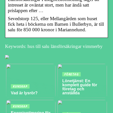
intresset är oväntat stort, men har ändå satt
prislappen efter …
Sevedstorp 125, eller Mellangården som huset
fick heta i böckerna om Barnen i Bullerbyn, är till
salu för 850 000 kronor i Mariannelund.
Keywords: hus till salu länsförsäkringar vimmerby
FÖRETAG
Lönetjänst: En
komplett guide för
KUNSKAP
företag och
Vad är lysrör?
anställda
KUNSKAP
Energioptimering för