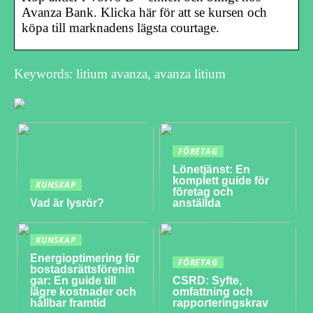
Avanza Bank. Klicka här för att se kursen och
köpa till marknadens lägsta courtage.
Keywords: litium avanza, avanza litium
FÖRETAG
Lönetjänst: En
komplett guide för
KUNSKAP
företag och
Vad är lysrör?
anställda
KUNSKAP
Energioptimering för
FÖRETAG
bostadsrättsförenin
gar: En guide till
CSRD: Syfte,
lägre kostnader och
omfattning och
hållbar framtid
rapporteringskrav