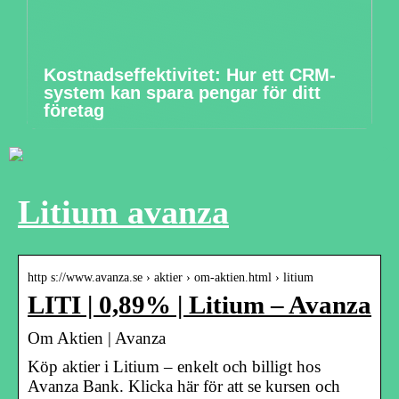
Kostnadseffektivitet: Hur ett CRM-
system kan spara pengar för ditt
företag
Litium avanza
http s://www.avanza.se › aktier › om-aktien.html › litium
LITI | 0,89% | Litium – Avanza
Om Aktien | Avanza
Köp aktier i Litium – enkelt och billigt hos
Avanza Bank. Klicka här för att se kursen och