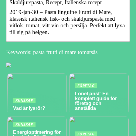
Skaldjurspasta, Recept, Italienska recept
2019-jan-30 – Pasta linguine Frutti di Mare,
klassisk italiensk fisk- och skaldjurspasta med
vitlök, tomat, vitt vin och persilja. Perfekt att lyxa
till sig på helgen.
Keywords: pasta frutti di mare tomatsås
FÖRETAG
Lönetjänst: En
komplett guide för
KUNSKAP
företag och
Vad är lysrör?
anställda
KUNSKAP
Energioptimering för
FÖRETAG