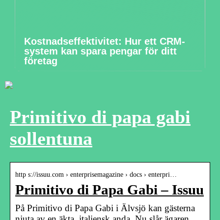
Kostnadseffektivitet: Hur ett CRM-
system kan spara pengar för ditt
företag
Primitivo di papa gabi
sollentuna
http s://issuu.com › enterprisemagazine › docs › enterpri…
Primitivo di Papa Gabi – Issuu
På Primitivo di Papa Gabi i Älvsjö kan gästerna
njuta av en äkta, italiensk anda. Nu slår ägaren