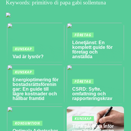
Keywords: primitivo di papa gabi sollentuna
FÖRETAG
Lönetjänst: En
komplett guide för
KUNSKAP
företag och
Vad är lysrör?
anställda
KUNSKAP
Energioptimering för
FÖRETAG
bostadsrättsförenin
gar: En guide till
CSRD: Syfte,
lägre kostnader och
omfattning och
hållbar framtid
rapporteringskrav
KUNSKAP
KONSUMTION
Tänk på detta inför
Optimala Arbetsskor
upprättandet av en