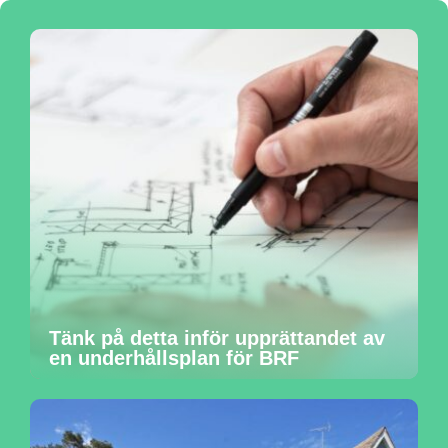
Tänk på detta inför upprättandet av
en underhållsplan för BRF