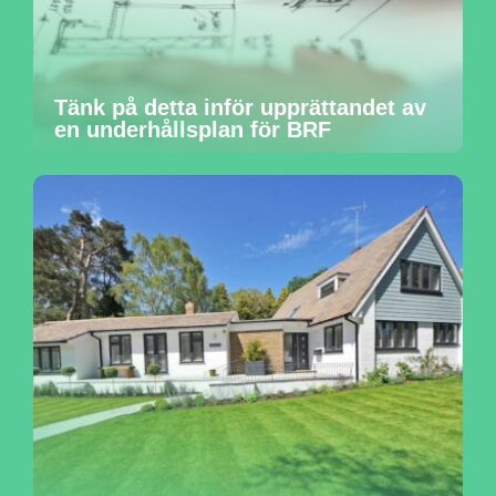
Tänk på detta inför upprättandet av
en underhållsplan för BRF