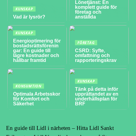
Lönetjänst: En
komplett guide för
KUNSKAP
företag och
Vad är lysrör?
anställda
KUNSKAP
Energioptimering för
FÖRETAG
bostadsrättsförenin
gar: En guide till
CSRD: Syfte,
lägre kostnader och
omfattning och
hållbar framtid
rapporteringskrav
KUNSKAP
KONSUMTION
Tänk på detta inför
Optimala Arbetsskor
upprättandet av en
för Komfort och
underhållsplan för
Säkerhet
BRF
En guide till Lidl i närheten – Hitta Lidl Sankt