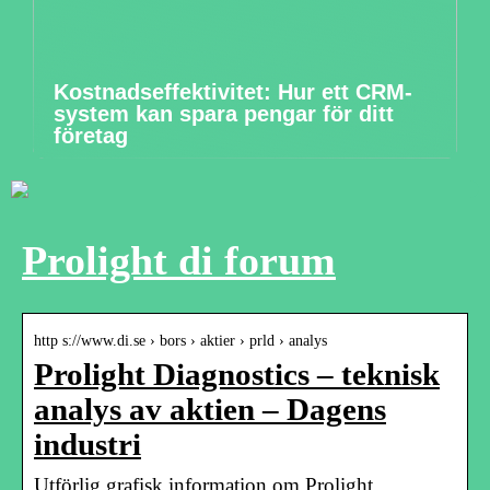
Kostnadseffektivitet: Hur ett CRM-
system kan spara pengar för ditt
företag
Prolight di forum
http s://www.di.se › bors › aktier › prld › analys
Prolight Diagnostics – teknisk
analys av aktien – Dagens
industri
Utförlig grafisk information om Prolight