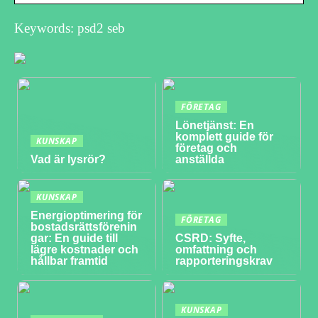
Keywords: psd2 seb
FÖRETAG
Lönetjänst: En
komplett guide för
KUNSKAP
företag och
Vad är lysrör?
anställda
KUNSKAP
Energioptimering för
FÖRETAG
bostadsrättsförenin
gar: En guide till
CSRD: Syfte,
lägre kostnader och
omfattning och
hållbar framtid
rapporteringskrav
KUNSKAP