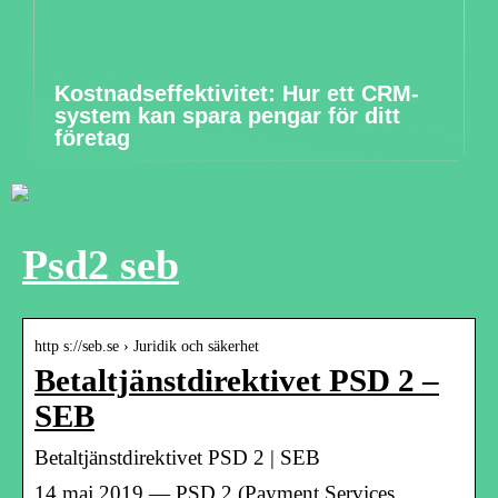
Kostnadseffektivitet: Hur ett CRM-
system kan spara pengar för ditt
företag
Psd2 seb
http s://seb.se › Juridik och säkerhet
Betaltjänstdirektivet PSD 2 –
SEB
Betaltjänstdirektivet PSD 2 | SEB
14 maj 2019 — PSD 2 (Payment Services