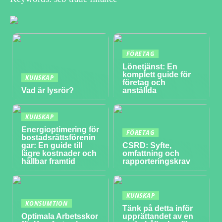
FÖRETAG
Lönetjänst: En
komplett guide för
KUNSKAP
företag och
Vad är lysrör?
anställda
KUNSKAP
Energioptimering för
FÖRETAG
bostadsrättsförenin
gar: En guide till
CSRD: Syfte,
lägre kostnader och
omfattning och
hållbar framtid
rapporteringskrav
KUNSKAP
KONSUMTION
Tänk på detta inför
Optimala Arbetsskor
upprättandet av en