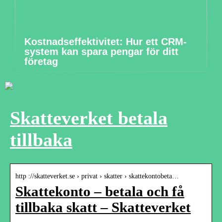
Kostnadseffektivitet: Hur ett CRM-
system kan spara pengar för ditt
företag
Skatteverket betala
tillbaka
http ://skatteverket.se › privat › skatter › skattekontobeta…
Skattekonto – betala och få
tillbaka skatt – Skatteverket