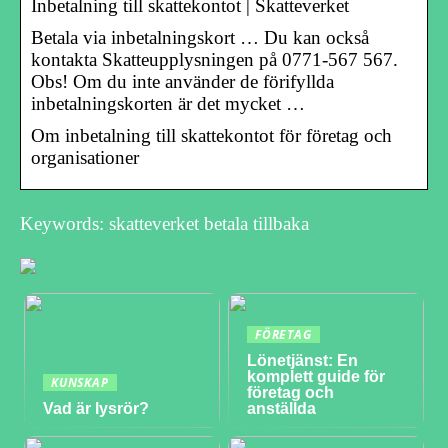
Inbetalning till skattekontot | Skatteverket
Betala via inbetalningskort … Du kan också
kontakta Skatteupplysningen på 0771-567 567.
Obs! Om du inte använder de förifyllda
inbetalningskorten är det mycket …
Om inbetalning till skattekontot för företag och
organisationer
Keywords: skatteverket betala tillbaka
FÖRETAG
Lönetjänst: En
komplett guide för
KUNSKAP
företag och
Vad är lysrör?
anställda