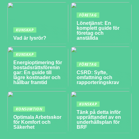
FÖRETAG
Lönetjänst: En
komplett guide för
KUNSKAP
företag och
Vad är lysrör?
anställda
KUNSKAP
Energioptimering för
FÖRETAG
bostadsrättsförenin
gar: En guide till
CSRD: Syfte,
lägre kostnader och
omfattning och
hållbar framtid
rapporteringskrav
KUNSKAP
KONSUMTION
Tänk på detta inför
Optimala Arbetsskor
upprättandet av en
för Komfort och
underhållsplan för
Säkerhet
BRF